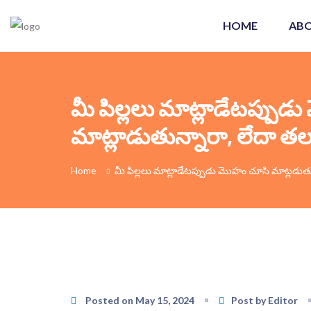
HOME
ABO
మీ పిల్లలు మాట్లాడేటప్పుడ
మాట్లాడుతున్నారా, లేదా తల
Home
మీ పిల్లలు మాట్లాడేటప్పుడు మొహం చూసి మాట్లడుతున
Posted on May 15, 2024
Post by Editor