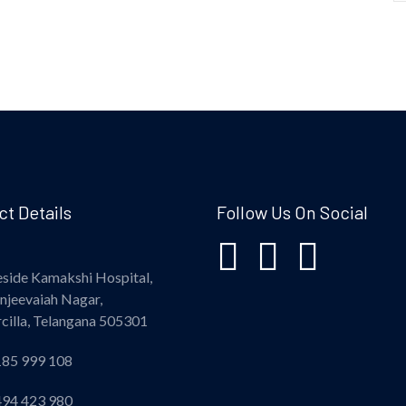
t Details
Follow Us On Social
side Kamakshi Hospital,
njeevaiah Nagar,
rcilla, Telangana 505301
85 999 108
94 423 980